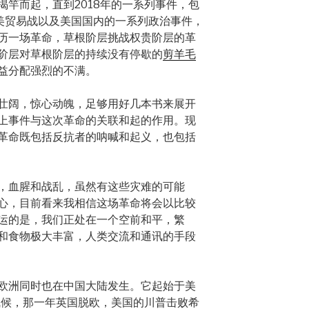
揭竿而起，直到2018年的一系列事件，包
美贸易战以及美国国内的一系列政治事件，
历一场革命，草根阶层挑战权贵阶层的革
阶层对草根阶层的持续没有停歇的
剪羊毛
益分配强烈的不满。
壮阔，惊心动魄，足够用好几本书来展开
上事件与这次革命的关联和起的作用。现
革命既包括反抗者的呐喊和起义，也包括
，血腥和战乱，虽然有这些灾难的可能
心，目前看来我相信这场革命将会以比较
运的是，我们正处在一个空前和平，繁
和食物极大丰富，人类交流和通讯的手段
欧洲同时也在中国大陆发生。它起始于美
成气候，那一年英国脱欧，美国的川普击败希