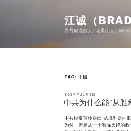
Skip
to
江诚（BRAD
content
自号鲑溪散人 / 花果山人。MB
TAG:
中国
POSTED
2024年11月3日
ON
中共为什么能“从胜
中共经常宣传自己“从胜利走向
为然，但是从一个濒临灭绝的政