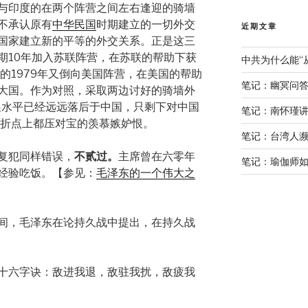
与印度的在两个阵营之间左右逢迎的骑墙
不承认原有
中华民国
时期建立的一切外交
近期文章
国家建立新的平等的外交关系。正是这三
期10年加入苏联阵营，在苏联的帮助下获
中共为什么能“
的1979年又倒向美国阵营，在美国的帮助
笔记：幽冥问
大国。作为对照，采取两边讨好的骑墙外
发展水平已经远远落后于中国，只剩下对中国
笔记：南怀瑾
转折点上都压对宝的羡慕嫉妒恨。
笔记：台湾人
复犯同样错误，
不贰过。
主席曾在六零年
笔记：瑜伽师如
经验吃饭。【参见：
毛泽东的一个伟大之
间，毛泽东在论持久战中提出，在持久战
十六字诀：敌进我退，敌驻我扰，敌疲我