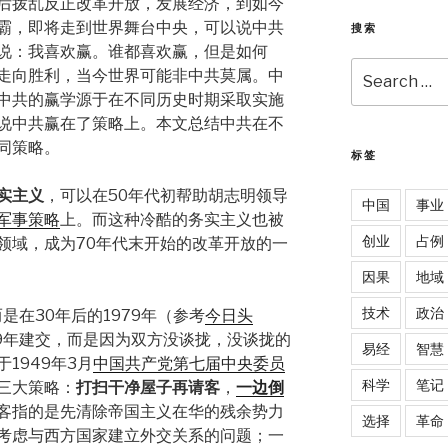
后拨乱反正改革开放，发展经济，到如今
霸，即将走到世界舞台中央，可以说中共
搜索
说：我喜欢赢。谁都喜欢赢，但是如何
Search
走向胜利，当今世界可能非中共莫属。中
for:
中共的赢学源于在不同历史时期采取实施
说中共赢在了策略上。本文总结中共在不
同策略。
标签
实主义
，可以在50年代初帮助胡志明领导
中国
事业
军事策略
上。而这种冷酷的务实主义也被
创业
占例
领域，成为70年代末开始的改革开放的一
因果
地域
技术
政治
是在30年后的1979年（参考
今日头
49年建交，而是因为双方没谈拢，没谈拢的
易经
智慧
于1949年3月
中国共产党第七届中央委员
科学
笔记
三大策略：
打扫干净屋子再请客
，
一边倒
客指的是先清除帝国主义在华的残余势力
选择
革命
考虑与西方国家建立外交关系的问题；一