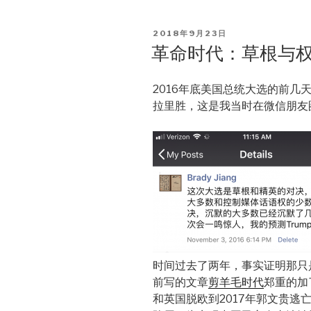
POSTED
2018年9月23日
ON
革命时代：草根与
2016年底美国总统大选的前
拉里胜，这是我当时在微信朋友
时间过去了两年，事实证明那只
前写的文章
剪羊毛时代
郑重的加
和英国脱欧到2017年郭文贵