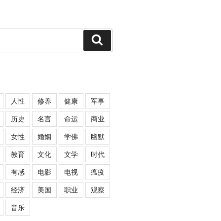
Search
人性
修养
健康
军事
历史
名言
命运
商业
女性
婚姻
学佛
幽默
教育
文化
文学
时代
有感
电影
电视
瘟疫
经济
美国
职业
观察
音乐