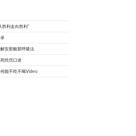
从胜利走向胜利”
答录
讲解安那般那呼吸法
濒死经历口述
何能不吃不喝Video