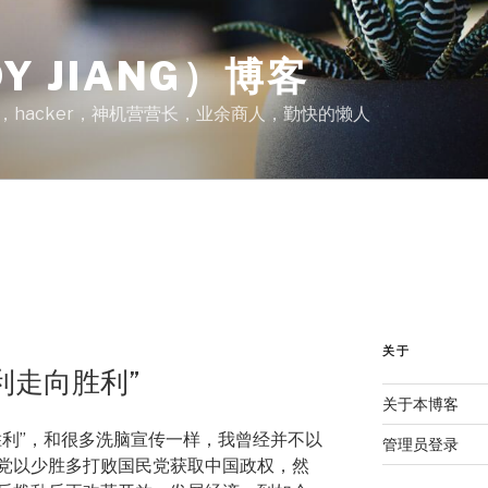
Y JIANG）博客
A，hacker，神机营营长，业余商人，勤快的懒人
关于
利走向胜利”
关于本博客
胜利”，和很多洗脑宣传一样，我曾经并不以
管理员登录
党以少胜多打败国民党获取中国政权，然