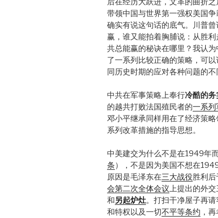
后在经历大跃进，文革的曲折之
带领中国与世界第一强权美国争
确实有说这句话的底气。川普曾
赢，谁又能拍着胸脯说：从胜利
共总能赢的秘诀在哪里？我认为
了一系列比较正确的策略，可以
同历史时期的应对各种问题的不
中共在军事策略上奉行
冷酷的务
的越共打败法国殖民者的
一系列
邓小平继承同样用在了经济策略
系列改革措施的指导思想。
中美建交为什么不是在1949年而
条
），不是因为美国不想在19
原因是毛泽东在
三大战役
胜利后
会第二次全体会议
上提出的外交
和
另起炉灶
。打扫干净屋子再请
和特权以及一切
不平等条约
，再