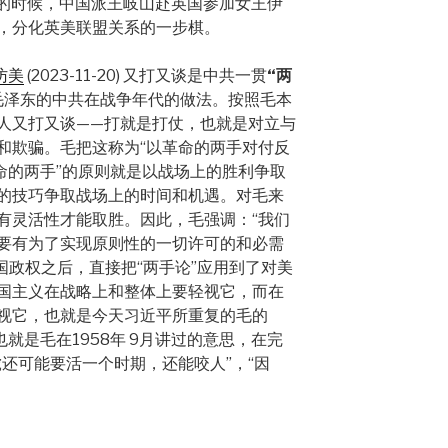
谷的时候，中国派王岐山赴英国参加女王伊
，分化英美联盟关系的一步棋。
访美
(2023-11-20) 又打又谈是中共一贯
“两
毛泽东的中共在战争年代的做法。按照毛本
人又打又谈——打就是打仗，也就是对立与
和欺骗。毛把这称为“以革命的两手对付反
命的两手”的原则就是以战场上的胜利争取
的技巧争取战场上的时间和机遇。对毛来
有灵活性才能取胜。因此，毛强调：“我们
要有为了实现原则性的一切许可的和必需
全国政权之后，直接把“两手论”应用到了对美
国主义在战略上和整体上要轻视它，而在
视它，也就是今天习近平所重复的毛的
就是毛在1958年 9月讲过的意思，在完
还可能要活一个时期，还能咬人”，“因