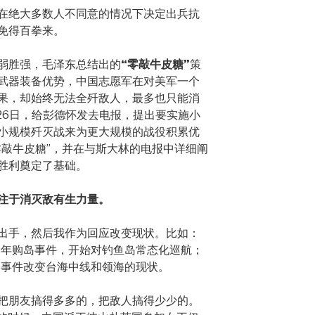
在绝大多数人不同意的情况下决定出兵抗
免得百拳来。
弱胜强，毛泽东总结出的
“零敲牛皮糖”
策
武器装备优势，中国志愿军在对美军一个
果，却始终无法全歼敌人，最多也只能消
月26日，给彭德怀发去电报，提出要实施小
小规模歼灭战来为更大规模的战役积累优
零敲牛皮糖”，并在与斯大林的电报中详细阐
胜利奠定了基础。
注于消灭敌有生力量。
出手，然后我作为回应改变现状。比如：
13年购岛事件，开始对钓鱼岛常态化巡航；
台事件改变台海中线和领海的现状。
把朋友搞得多多的，把敌人搞得少少的。