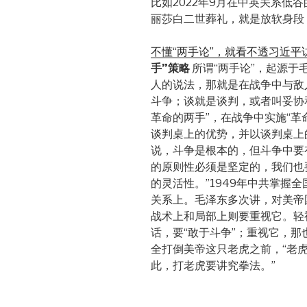
比如2022年9月在中英关系低
丽莎白二世葬礼，就是放软身段
不懂“两手论”，就看不透习近平
手”策略
所谓“两手论”，起源于
人的说法，那就是在战争中与敌
斗争；谈就是谈判，或者叫妥协
革命的两手”，在战争中实施“革
谈判桌上的优势，并以谈判桌上
说，斗争是根本的，但斗争中要
的原则性必须是坚定的，我们也
的灵活性。”1949年中共掌握
关系上。毛泽东多次讲，对美帝
战术上和局部上则要重视它。轻
话，要“敢于斗争”；重视它，那也
全打倒美帝这只老虎之前，“老虎
此，打老虎要讲究拳法。”