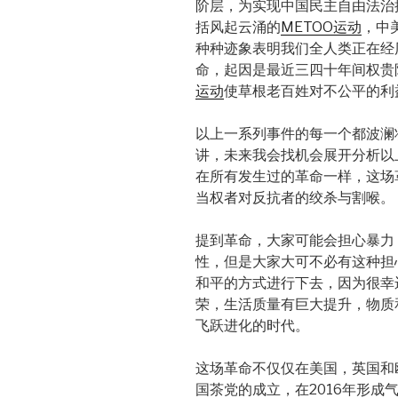
阶层，为实现中国民主自由法治
括风起云涌的
METOO运动
，中
种种迹象表明我们全人类正在经
命，起因是最近三四十年间权贵
运动
使草根老百姓对不公平的利
以上一系列事件的每一个都波澜
讲，未来我会找机会展开分析以
在所有发生过的革命一样，这场
当权者对反抗者的绞杀与割喉。
提到革命，大家可能会担心暴力
性，但是大家大可不必有这种担
和平的方式进行下去，因为很幸
荣，生活质量有巨大提升，物质
飞跃进化的时代。
这场革命不仅仅在美国，英国和
国茶党的成立，在2016年形