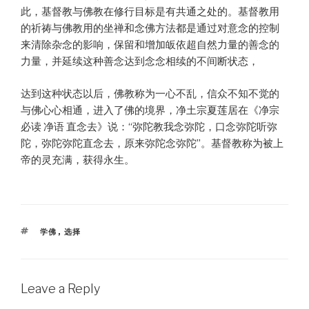
此，基督教与佛教在修行目标是有共通之处的。基督教用
的祈祷与佛教用的坐禅和念佛方法都是通过对意念的控制
来清除杂念的影响，保留和增加皈依超自然力量的善念的
力量，并延续这种善念达到念念相续的不间断状态，
达到这种状态以后，佛教称为一心不乱，信众不知不觉的
与佛心心相通，进入了佛的境界，净土宗夏莲居在《净宗
必读 净语 直念去》说：“弥陀教我念弥陀，口念弥陀听弥
陀，弥陀弥陀直念去，原来弥陀念弥陀”。基督教称为被上
帝的灵充满，获得永生。
TAGS
学佛
,
选择
Leave a Reply