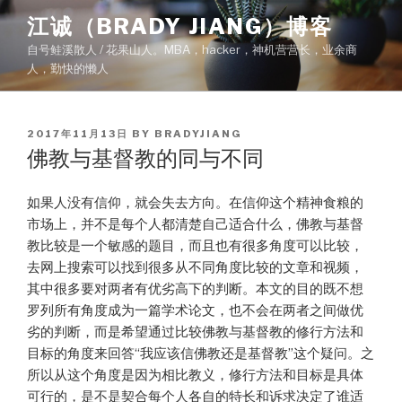
Skip
江诚（BRADY JIANG）博客
to
自号鲑溪散人 / 花果山人。MBA，hacker，神机营营长，业余商
content
人，勤快的懒人
POSTED
2017年11月13日
BY
BRADYJIANG
ON
佛教与基督教的同与不同
如果人没有信仰，就会失去方向。在信仰这个精神食粮的
市场上，并不是每个人都清楚自己适合什么，佛教与基督
教比较是一个敏感的题目，而且也有很多角度可以比较，
去网上搜索可以找到很多从不同角度比较的文章和视频，
其中很多要对两者有优劣高下的判断。本文的目的既不想
罗列所有角度成为一篇学术论文，也不会在两者之间做优
劣的判断，而是希望通过比较佛教与基督教的修行方法和
目标的角度来回答“我应该信佛教还是基督教”这个疑问。之
所以从这个角度是因为相比教义，修行方法和目标是具体
可行的，是不是契合每个人各自的特长和诉求决定了谁适