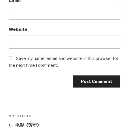
Email
*
Website
Save my name, email, and website in this browser for
the next time I comment.
Post
Previous
PREVIOUS
navigation
Post
电影《芳华》