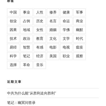
标签
中国
事业
人性
修养
健康
军事
创业
占例
历史
名言
命运
商业
因果
地域
女性
婚姻
学佛
幽默
技术
政治
教育
文化
文学
时代
易经
智慧
有感
电影
电视
瘟疫
科学
笔记
经济
美国
职业
观察
选择
革命
音乐
近期文章
中共为什么能“从胜利走向胜利”
笔记：幽冥问答录