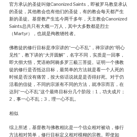
官方承认的圣徒叫做Canonized Saints，即被罗马教皇承认
的圣徒，其他教会也有他们的圣徒，有的教会每天都产生
新的圣徒。基督教产生迄今两千多年，天主教会Canonized
Saints总共只有大概一万人，其中大多数都是烈士
（Martyr），也就是殉教牺牲者。
佛教徒的修行目标是净宗讲的“一心不乱”，禅宗讲的“明心
见性”，教下讲的“大开圆解”，名字不同，实质是一回事，
即大彻大悟，梵语称阿耨多罗三藐三菩提。证明一个佛教
徒的修行是否抵达目标，最简单的方法就是看一个人死的
时候是否没有痛苦，按大俗话说就是是否得好死。对于仍
活着的信徒，不同的宗派有不同的方法，就净宗而言，在
达到“一心不乱”这个最终目标分几个阶段：1，功夫成片；
2，事一心不乱；3，理一心不乱。
相似
综上所述，基督教与佛教相比是一个信众相对被动，修行
方法相对简单，修行目标定义相对模糊的宗教。即使如