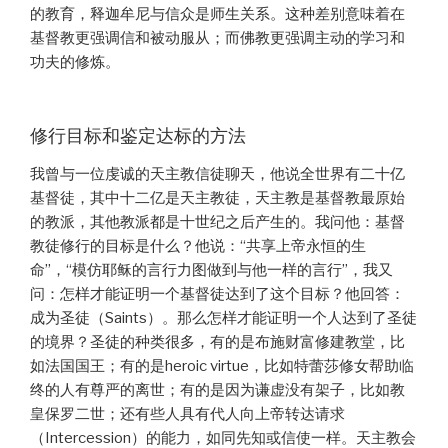
的教育，释迦牟尼与信众是师生关系。这种差别意味着在
基督教更强调信和被动服从；而佛教更强调主动的学习和
功夫的修炼。
修行目标和鉴定达标的方法
我曾与一位虔诚的天主教信徒聊天，他说全世界有二十亿
基督徒，其中十二亿是天主教徒，天主教是基督教最原始
的教派，其他教派都是十世纪之后产生的。我问他：基督
教徒修行的目标是什么？他说：“共享上帝永恒的生
命”，“模仿耶稣的言行力图做到与他一样的言行”，我又
问：怎样才能证明一个基督徒达到了这个目标？他回答：
成为圣徒（Saints）。那么怎样才能证明一个人达到了圣徒
的境界？圣徒的种类很多，有的是布施财富修建教堂，比
如法国国王；有的是heroic virtue，比如特蕾莎修女帮助临
终的人有尊严的离世；有的是因为谦虚没有架子，比如教
皇保罗二世；还有些人具有代人向上帝转达请求
（Intercession）的能力，如同先知或信使一样。天主教会