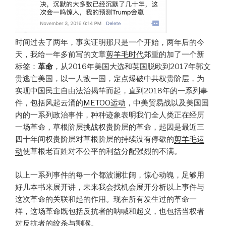
时间过去了两年，事实证明那只是一个开始，两年后的今
天，我给一年多前写的文章
剪羊毛时代
郑重的加了一个新
标签：
革命
，从2016年美国大选和英国脱欧到2017年郭文
贵逃亡美国，以一人敌一国，定点爆破中共权贵阶层，为
实现中国民主自由法治揭竿而起，直到2018年的一系列事
件，包括风起云涌的
METOO运动
，中美贸易战以及美国国
内的一系列政治事件，种种迹象表明我们全人类正在经历
一场革命，草根阶层挑战权贵阶层的革命，起因是最近三
四十年间权贵阶层对草根阶层的持续没有停歇的
剪羊毛运
动
使草根老百姓对不公平的利益分配强烈的不满。
以上一系列事件的每一个都波澜壮阔，惊心动魄，足够用
好几本书来展开讲，未来我会找机会展开分析以上事件与
这次革命的关联和起的作用。现在所有发生过的革命一
样，这场革命既包括反抗者的呐喊和起义，也包括当权者
对反抗者的绞杀与割喉。