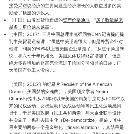
接受采访说
经济的主要问题是经济增长的人收益过多的奖
励给了顶层的少数人。
（中国）由滥发货币造成的
资产价格通胀
，“
房子数量越来
越多，房价越来越高
“。
（中国）2017年三月中国总理
李克强回答CNN记者提问
提
到中美贸易逆差讲：“虽然中美逆差很大，但是外贸企业对
他讲，利润的90%以上被美国企业拿走了。”从这个角度来
说，和六七十年代相比，美国总体获得财富增加了，但是
绝大多数增加的财富完全流进了跨国公司领导的口袋，广
大美国产业工人没份儿。
（美国）2015年的纪录片Requiem of the American
Dream（美国梦的安魂曲），美国顶尖学者 Noam
Chomsky指出从70年代以来美国的精英阶层对从60年代以
来的民权运动，女权运动和反战运动等等民主化运动感到
畏惧，于是美国政府（民主共和两党）与大企业联手设计
并实施了一系列去民主化（De-democritize）措施，其中
最主要的两条一个是金融化（financialization），其结果是