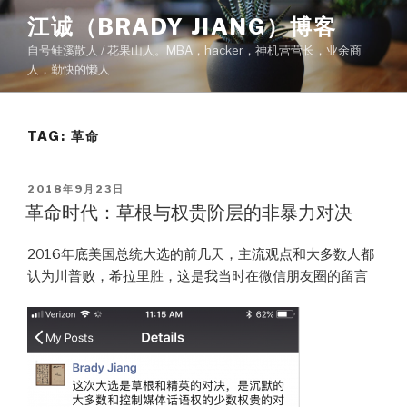
Skip
江诚（BRADY JIANG）博客
to
自号鲑溪散人 / 花果山人。MBA，hacker，神机营营长，业余商
content
人，勤快的懒人
TAG:
革命
POSTED
2018年9月23日
ON
革命时代：草根与权贵阶层的非暴力对决
2016年底美国总统大选的前几天，主流观点和大多数人都
认为川普败，希拉里胜，这是我当时在微信朋友圈的留言