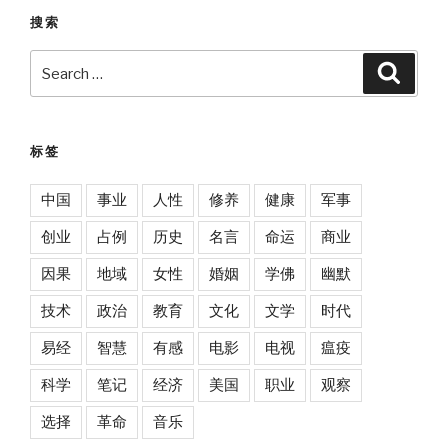
搜索
Search
Searc
for:
标签
中国
事业
人性
修养
健康
军事
创业
占例
历史
名言
命运
商业
因果
地域
女性
婚姻
学佛
幽默
技术
政治
教育
文化
文学
时代
易经
智慧
有感
电影
电视
瘟疫
科学
笔记
经济
美国
职业
观察
选择
革命
音乐