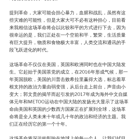
提到革命，大家可能会担心暴力，血腥和战乱，虽然有这
些灾难的可能性，但是大家大可不必有这种担心，目前看
来我相信这场革命将会以比较和平的方式进行下去，因为
很幸运的是，我们正处在一个空前和平，繁荣，生活质量
有巨大提升，物质和食物极大丰富，人类交流和通讯的手
段飞跃进化的时代。
这场革命不仅仅在美国，英国和欧洲同时也在中国大陆发
生。它起始于美国茶党的成立，在2016年形成气候，那一
年英国脱欧，美国的川普击败希拉里赢得大选，标志着草
根支持的政治力量由弱变强，从后台走上前台，声音由小
变大；郭文贵的揭竿而起引发的2017年成为海外中文自媒
体元年和METOO运动在中国大陆的发扬光大显示了这场革
命由美国和英国的少数西方国家正在扩展到全球，这场革
命将是全人类未来十年或几十年的政治和经济的主题。我
们正在经历它的第一个十年。
这场革命将深远的影响在地球上的每一个人。让我们拭目