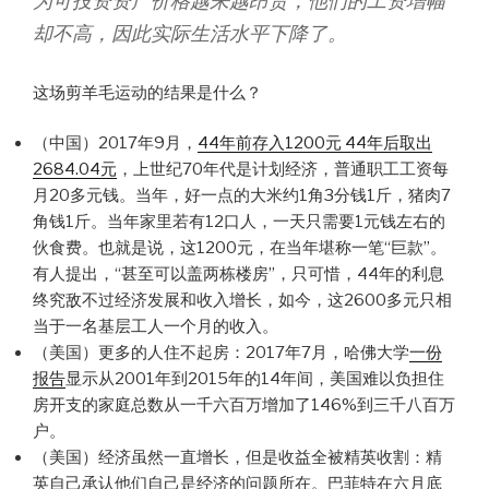
为可投资资产价格越来越昂贵，他们的工资增幅
却不高，因此实际生活水平下降了。
这场剪羊毛运动的结果是什么？
（中国）2017年9月，
44年前存入1200元 44年后取出
2684.04元
，上世纪70年代是计划经济，普通职工工资每
月20多元钱。当年，好一点的大米约1角3分钱1斤，猪肉7
角钱1斤。当年家里若有12口人，一天只需要1元钱左右的
伙食费。也就是说，这1200元，在当年堪称一笔“巨款”。
有人提出，“甚至可以盖两栋楼房”，只可惜，44年的利息
终究敌不过经济发展和收入增长，如今，这2600多元只相
当于一名基层工人一个月的收入。
（美国）更多的人住不起房：2017年7月，哈佛大学
一份
报告
显示从2001年到2015年的14年间，美国难以负担住
房开支的家庭总数从一千六百万增加了146%到三千八百万
户。
（美国）经济虽然一直增长，但是收益全被精英收割：精
英自己承认他们自己是经济的问题所在。巴菲特在六月底