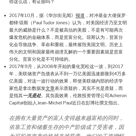
你这么说，有证据吗？
2017年10月，据《华尔街见闻》
报道
，对冲基金大佬保罗·
都铎·琼斯（Paul Tudor Jones）认为，对美国经济乃至文明
最大的威胁是什么？不是被高估的美股，不是有可能再次
爆发危机的金融体系，而是贫富分化。琼斯认为，贫富分
化会导致战争、革命和重税，最终摧毁美国文明。历史上
伟大的文明和国家最终崩溃瓦解的一个重要因素就是贫富
分化。贫富分化是不可持续的。
2017年9月，从2008年开始的量化宽松这一波，到2017
年，美联储资产负债表从不到一万亿美圆迅速膨胀到4万多
亿美圆，对这一波行动的效果，即使美联储内部的经济学
家也是拿出数据发
文章
表示质疑的，其实不光是质疑，而
是指其
一无是处
。其负面效果，伦敦投资管理公司Acheron
Capital创始人Jean-Michel Paul近日在彭博社撰文指出。
在拥有大量资产的富人变得越来越富裕的同时，
依靠工资和储蓄生存的中产阶级成了受害者，因