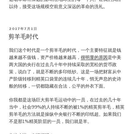
以待，接受这场规模空前意义深远的革命的洗礼。
POSTED
2017年7月1日
ON
剪羊毛时代
我们这个时代是一个剪羊毛的时代，一个主要特征就是钱
越来越不值钱，资产价格越来越高，
很明显的原因
是中美
两大国的央行在过去几十年中持续采取的宽松的货币政
策，说白了，就是不断的多印纸钞。这是一场把财富从中
产阶级转移到精英口袋里的连续几十年，悄无声息的史诗
般的转移，一切都隐藏在合法，公平的外衣下面。
你我都是这场巨大剪羊毛运动中的一员，在过去的几十年
当中，社会99%的人持续不断的被1%的精英剪羊毛，精英
剪羊毛的方法就是操纵中央银行不断的印纸超。如果我们
不是那1%精英阶层的一员，我们就是羊。