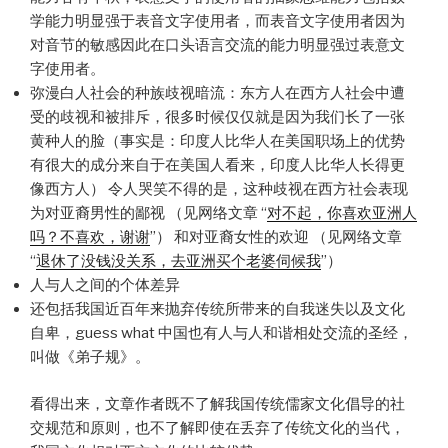
学能力明显强于表音文字使用者，而表音文字使用者因为
对音节的敏感因此在口头语言交流的能力明显强过表意文
字使用者。
弥漫白人社会的种族歧视暗流：东方人在西方人社会中遭
受的歧视和被排斥，很多时候仅仅就是因为我们长了一张
黄种人的脸（事实是：印度人比华人在美国职场上的优势
有很大的成分来自于在美国人看来，印度人比华人长得更
像西方人） 令人哭笑不得的是，这种歧视在西方社会表现
为对亚裔男性的鄙视 （见网络文章 “
对不起，你喜欢亚洲人
吗？不喜欢，谢谢
”） 和对亚裔女性的欢迎 （见网络文章
“
退休了没钱没关系，去亚洲买个老婆伺候我
”）
人与人之间的个体差异
还包括我国近百年来抛弃传统所带来的自我迷失以及文化
自卑，guess what 中国也有人与人和谐相处交流的圣经，
叫做《弟子规》。
看得出来，文章作者既不了解我国传统儒家文化倡导的社
交规范和原则，也不了解即使在丢弃了传统文化的当代，