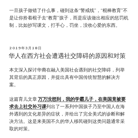
一旦孩子做错了什么事，碰到这条“警戒线”，“棍棒教育”不
是让你拎着棍子去“教育”孩子，而是应该做出相应的惩罚机
制，比如抄写课文，打手心，罚坐，没收心爱的东西。
POSTED
2019年3月18日
ON
华人在西方社会遭遇社交障碍的原因和对策
本文深入探讨华裔在融入美国社会遇到的社交障碍，列举
其背后的真正原因，并提出具有中国传统智慧的解决方
案。
这篇育儿文章
万万没想到，我的学霸儿子，在美国竟被要
求去上社交补习课
列出了一系列中国孩子乃至中国人在海
外遇到的文化差异的症状，并给出了完全美式的诊断和解
决方法。这是来美国不久的华人移民碰到这类问题通常采
取的对策。