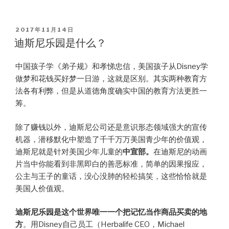
POSTED
2017年11月14日
ON
迪斯尼乐园是什么？
中国孩子学《弟子规》和孝悌忠信，美国孩子从Disney学
做梦和花钱买好梦一日游，这就是区别。其实两种教育方
法各有利弊，但是从道德角度确实中国的教育方法更胜一
筹。
除了赚钱以外，迪斯尼公司还是意识形态领域强大的宣传
机器，潜移默化中塑造了千千万万美国青少年的价值观，
迪斯尼就是针对美国少年儿童的
中宣部。
在迪斯尼的动画
片当中你能看到非黑即白的善恶标准，简单的因果报应，
公主与王子的童话，没心没肺的轻松搞笑，这些恰恰就是
美国人价值观。
迪斯尼乐园是这个世界唯一一个把记忆当作商品买卖的地
方
。用Disney自己员工（Herbalife CEO，Michael