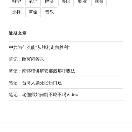
科学
笔记
经济
美国
职业
观察
选择
革命
音乐
近期文章
中共为什么能“从胜利走向胜利”
笔记：幽冥问答录
笔记：南怀瑾讲解安那般那呼吸法
笔记：台湾人濒死经历口述
笔记：瑜伽师如何能不吃不喝Video