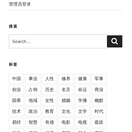
管理员登录
搜索
Search
Searc
for:
标签
中国
事业
人性
修养
健康
军事
创业
占例
历史
名言
命运
商业
因果
地域
女性
婚姻
学佛
幽默
技术
政治
教育
文化
文学
时代
易经
智慧
有感
电影
电视
瘟疫