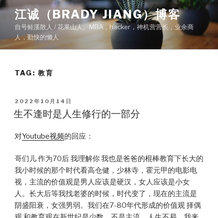
Skip
江诚（BRADY JIANG）博客
to
自号鲑溪散人 / 花果山人。MBA，hacker，神机营营长，业余商
content
人，勤快的懒人
TAG:
教育
POSTED
2022年10月14日
ON
生不逢时是人生修行的一部分
对
Youtube视频
的回应：
哥们儿 作为70后 我理解你 我也是爸爸的棍棒教育下长大的
我小时候的那个时代看高仓健，少林寺，霍元甲的电影电
视，主流的价值观是男人应该是硬汉，女人应该是小女
人。长大后等我找老婆的时候，时代变了，现在的主流是
阴盛阳衰，女强男弱。我们在7-80年代形成的价值观 择偶
观 和教育观在新世纪是少数，不是主流。人生不易，我来