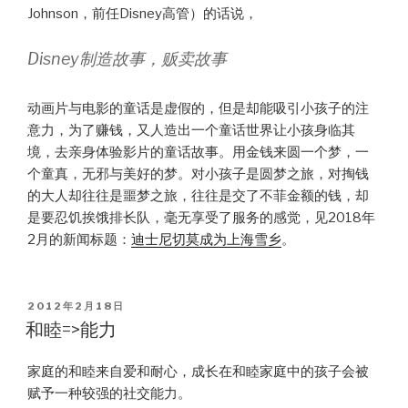
Johnson，前任Disney高管）的话说，
Disney制造故事，贩卖故事
动画片与电影的童话是虚假的，但是却能吸引小孩子的注
意力，为了赚钱，又人造出一个童话世界让小孩身临其
境，去亲身体验影片的童话故事。用金钱来圆一个梦，一
个童真，无邪与美好的梦。对小孩子是圆梦之旅，对掏钱
的大人却往往是噩梦之旅，往往是交了不菲金额的钱，却
是要忍饥挨饿排长队，毫无享受了服务的感觉，见2018年
2月的新闻标题：
迪士尼切莫成为上海雪乡
。
POSTED
2012年2月18日
ON
和睦=>能力
家庭的和睦来自爱和耐心，成长在和睦家庭中的孩子会被
赋予一种较强的社交能力。