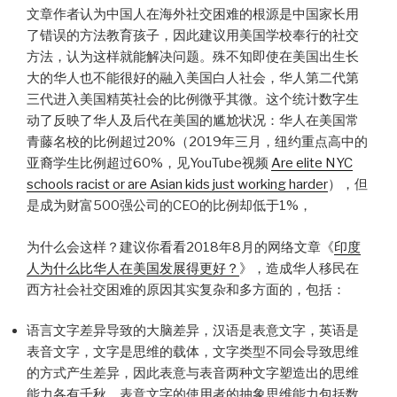
文章作者认为中国人在海外社交困难的根源是中国家长用
了错误的方法教育孩子，因此建议用美国学校奉行的社交
方法，认为这样就能解决问题。殊不知即使在美国出生长
大的华人也不能很好的融入美国白人社会，华人第二代第
三代进入美国精英社会的比例微乎其微。这个统计数字生
动了反映了华人及后代在美国的尴尬状况：华人在美国常
青藤名校的比例超过20%（2019年三月，纽约重点高中的
亚裔学生比例超过60%，见YouTube视频
Are elite NYC
schools racist or are Asian kids just working harder
），但
是成为财富500强公司的CEO的比例却低于1%，
为什么会这样？建议你看看2018年8月的网络文章《
印度
人为什么比华人在美国发展得更好？
》，造成华人移民在
西方社会社交困难的原因其实复杂和多方面的，包括：
语言文字差异导致的大脑差异，汉语是表意文字，英语是
表音文字，文字是思维的载体，文字类型不同会导致思维
的方式产生差异，因此表意与表音两种文字塑造出的思维
能力各有千秋，表意文字的使用者的抽象思维能力包括数