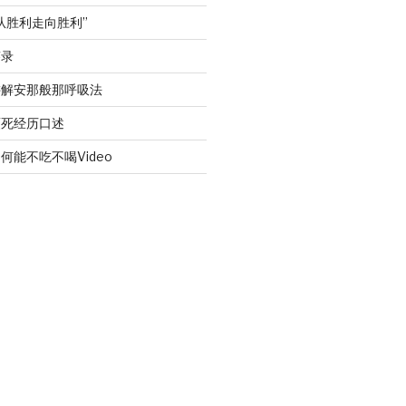
从胜利走向胜利”
答录
讲解安那般那呼吸法
濒死经历口述
何能不吃不喝Video