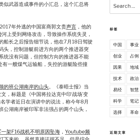
Search
类似武器造成事件的小汇总，这个汇总将
for:
2017年外逃的中国富商郭文贵
声言
，他的
标签
逊河上受到网络攻击，导致操作系统失灵，
的船长之后报告细节说，他在7月18日驾驶
中国
事业
码头，控制游艇前进方向的两个推进器突
创业
占例
系统没有问题，但控制方向的推进器不能
米处有一艘煤气运输船，失控的游艇险些撞
因果
地域
技术
政治
领的班公湖南岸的山头
。《泰晤士报》当
易经
智慧
站发文，标题是《中国将拉达克中印‘战场’变
科学
笔记
知名学者近日在演讲中的说法，称今年8月
班公湖南岸被印军非法强占的两个山头，
选择
革命
一架F16战机不明原因坠海
，
Youtube频
近期文章
打下来的 ，虽然直接证据不足，但是综合