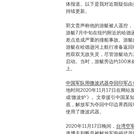
体报道。以下是我对近期疑似由
持续更新。
郭文贵声称他的游艇被人遥控， 
游艇7月中旬在纽约附近的哈德
差点造成严重的撞船事故。游艇
游艇在哈德逊河上航行准备返回
然双双无故失灵，尽管游艇动力
启动。当时，游艇旁边约100
上。
中国军队用微波武器夺回印军占
地时间2020年11月17日在网
成‘微波炉’》。文章援引中国某
底，解放军为夺回中印边界西段
使用了微波武器。
2020年11月17日晚间，
台湾空军
道博主
判断是被解放军电磁武器