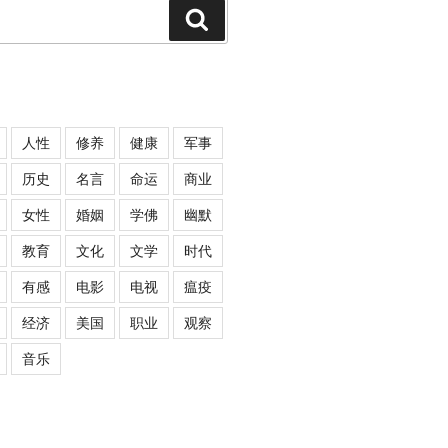
Search
人性
修养
健康
军事
历史
名言
命运
商业
女性
婚姻
学佛
幽默
教育
文化
文学
时代
有感
电影
电视
瘟疫
经济
美国
职业
观察
音乐