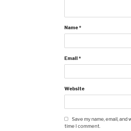
Name
*
Email
*
Website
Save my name, email, and w
time I comment.