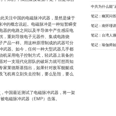
中共为什么能“
笔记：幽冥问
如此关注中国的电磁脉冲武器，显然是缘于
磁脉冲的概念说起。电磁脉冲是一种短暂瞬变
笔记：南怀瑾
电器的电路之间以及半导体中产生感应电
笔记：台湾人
扰，重则导致电子元器件、集成电路烧
子产品一样。用这种原理制成的武器可分
笔记：瑜伽师如
冲武器。如今，任何一种大型武器几乎都
动机采用电子控制方式，轻武器上装备的
器对一支现代化部队的破坏力就可想而知
专家莱德斯基指出，如果针对敌军舰艇或
及飞机将立刻失去控制，要么坠毁，要么
道
，中国最近测试了电磁脉冲武器，将一架
时被电磁脉冲武器（EMP）击落。