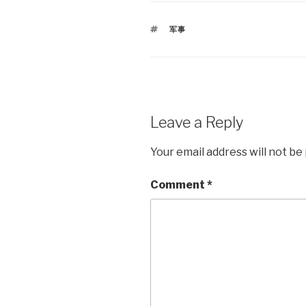
TAGS
军事
Leave a Reply
Your email address will not be
Comment
*