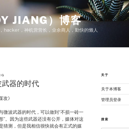
Y JIANG）博客
A，hacker，神机营营长，业余商人，勤快的懒人
关于
NG
波武器的时代
关于本博客
：谋攻》
管理员登录
与微波武器的时代，可以做到“不损一砖一
形”。因为这些武器还没有公开，媒体对这
搜索
是猜测，但是我相信很快就会有正式的媒