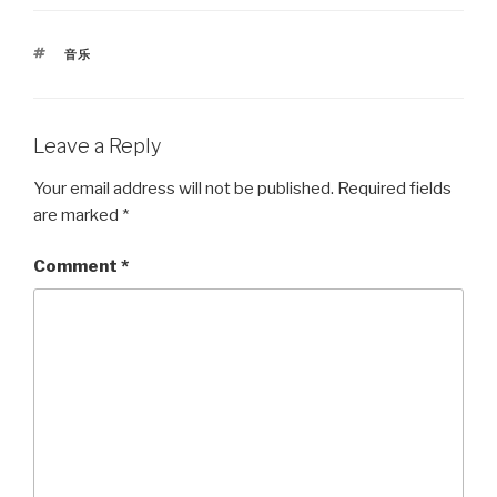
TAGS
音乐
Leave a Reply
Your email address will not be published.
Required fields
are marked
*
Comment
*