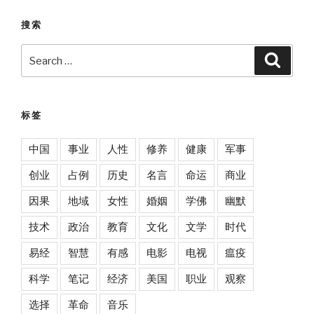
搜索
Search
Searc
for:
标签
中国
事业
人性
修养
健康
军事
创业
占例
历史
名言
命运
商业
因果
地域
女性
婚姻
学佛
幽默
技术
政治
教育
文化
文学
时代
易经
智慧
有感
电影
电视
瘟疫
科学
笔记
经济
美国
职业
观察
选择
革命
音乐