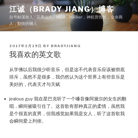
Skip
江诚（BRADY JIANG）博客
to
自号鲑溪散人 / 花果山人。MBA，hacker，神机营营长，业余商
content
人，勤快的懒人
POSTED
2017年2月19日
BY
BRADYJIANG
ON
我喜欢的英文歌
从学佛以后我很少听音乐，但是这不代表音乐应该被彻底
排斥，虽然不是很多，我仍然认为这个世界上有些音乐是
美好的，代表天才与天赋
jealous guy 我在星巴克听了一个嗓音像阿黛尔的女生的翻
唱，瞬间被吸引住了。这首歌有那种真正的柔情，虽然我
是个很直的直男，但我感觉如果我是女人，听了这首歌我
会瞬间爱上列侬。