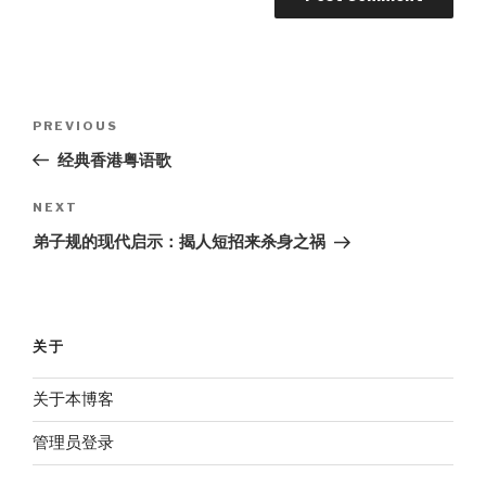
Post
Previous
PREVIOUS
navigation
Post
经典香港粤语歌
Next
NEXT
Post
弟子规的现代启示：揭人短招来杀身之祸
关于
关于本博客
管理员登录