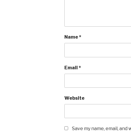
Name
*
Email
*
Website
Save my name, email, and w