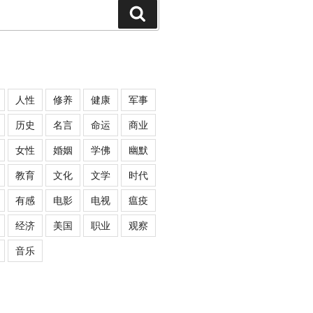
Search
人性
修养
健康
军事
历史
名言
命运
商业
女性
婚姻
学佛
幽默
教育
文化
文学
时代
有感
电影
电视
瘟疫
经济
美国
职业
观察
音乐