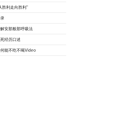
从胜利走向胜利”
答录
讲解安那般那呼吸法
濒死经历口述
何能不吃不喝Video