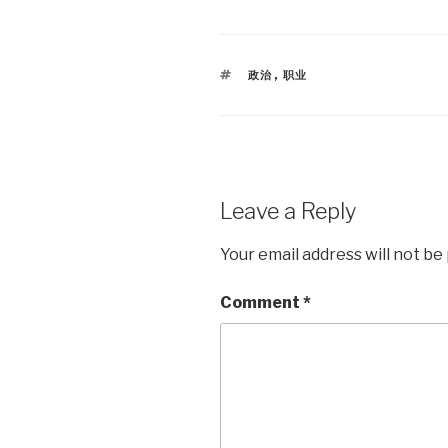
TAGS
政治
,
职业
Leave a Reply
Your email address will not be
Comment
*