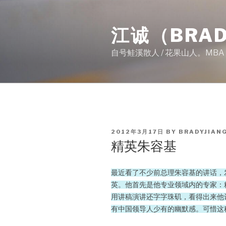
Skip
to
江诚（BRAD
content
自号鲑溪散人 / 花果山人。MB
POSTED
2012年3月17日
BY
BRADYJIAN
ON
精英朱容基
最近看了不少前总理朱容基的讲话，
英。他首先是他专业领域内的专家：
用讲稿演讲还字字珠矶，看得出来他
有中国领导人少有的幽默感。可惜这