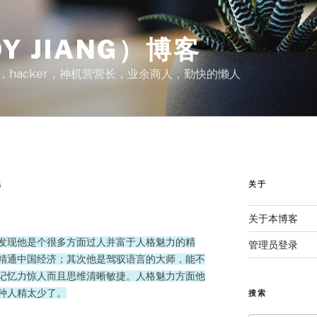
Y JIANG）博客
A，hacker，神机营营长，业余商人，勤快的懒人
关于
G
关于本博客
发现他是个很多方面过人并富于人格魅力的精
管理员登录
精通中国经济；其次他是驾驭语言的大师，能不
记忆力惊人而且思维清晰敏捷。人格魅力方面他
种人精太少了。
搜索