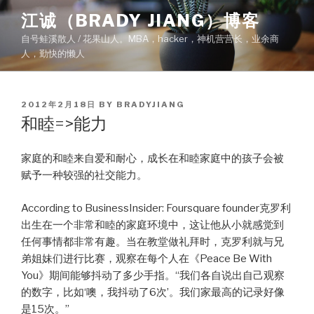
Skip
江诚（BRADY JIANG）博客
to
自号鲑溪散人 / 花果山人。MBA，hacker，神机营营长，业余商
content
人，勤快的懒人
POSTED
2012年2月18日
BY
BRADYJIANG
ON
和睦=>能力
家庭的和睦来自爱和耐心，成长在和睦家庭中的孩子会被
赋予一种较强的社交能力。
According to BusinessInsider: Foursquare founder克罗利
出生在一个非常和睦的家庭环境中，这让他从小就感觉到
任何事情都非常有趣。当在教堂做礼拜时，克罗利就与兄
弟姐妹们进行比赛，观察在每个人在《Peace Be With
You》期间能够抖动了多少手指。“我们各自说出自己观察
的数字，比如‘噢，我抖动了6次’。我们家最高的记录好像
是15次。”