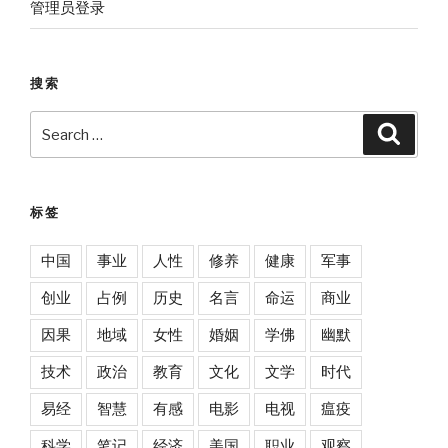
管理员登录
搜索
Search
Searc
for:
标签
中国
事业
人性
修养
健康
军事
创业
占例
历史
名言
命运
商业
因果
地域
女性
婚姻
学佛
幽默
技术
政治
教育
文化
文学
时代
易经
智慧
有感
电影
电视
瘟疫
科学
笔记
经济
美国
职业
观察