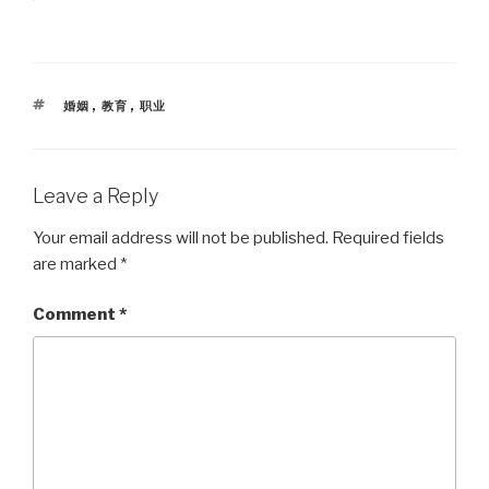
TAGS
婚姻
,
教育
,
职业
Leave a Reply
Your email address will not be published.
Required fields
are marked
*
Comment
*