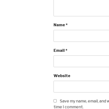
Name
*
Email
*
Website
Save my name, email, and w
time I comment.