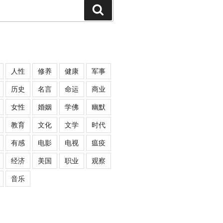
Search
人性
修养
健康
军事
历史
名言
命运
商业
女性
婚姻
学佛
幽默
教育
文化
文学
时代
有感
电影
电视
瘟疫
经济
美国
职业
观察
音乐