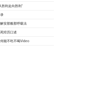
从胜利走向胜利”
答录
讲解安那般那呼吸法
濒死经历口述
何能不吃不喝Video