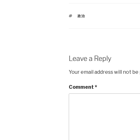
TAGS
政治
Leave a Reply
Your email address will not be
Comment
*