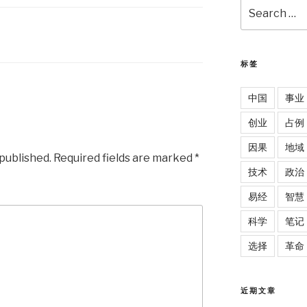
Search
for:
标签
中国
事业
创业
占例
因果
地域
 published.
Required fields are marked
*
技术
政治
易经
智慧
科学
笔记
选择
革命
近期文章