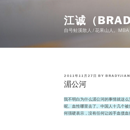
Skip
to
江诚（BRAD
content
自号鲑溪散人 / 花果山人。MB
POSTED
2011年11月27日
BY
BRADYJIA
ON
湄公河
我不明白为什么湄公河的事情就这么
呢。血性哪里去了。中国人十几个被
何强硬表示，没有任何让凶手血债血