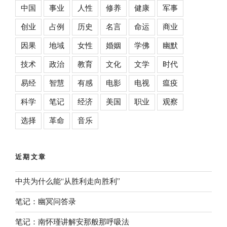
中国
事业
人性
修养
健康
军事
创业
占例
历史
名言
命运
商业
因果
地域
女性
婚姻
学佛
幽默
技术
政治
教育
文化
文学
时代
易经
智慧
有感
电影
电视
瘟疫
科学
笔记
经济
美国
职业
观察
选择
革命
音乐
近期文章
中共为什么能“从胜利走向胜利”
笔记：幽冥问答录
笔记：南怀瑾讲解安那般那呼吸法