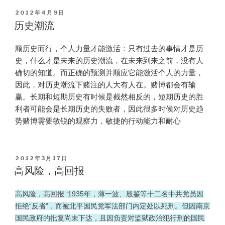
POSTED
2012年4月9日
ON
历史潮流
顺历史而行，个人力量才能激活：只有过去的事情才是历
史，什么才是未来的历史潮流，在未来到来之前，没有人
确切的知道。而正确的预测并顺应它能激活个人的力量，
因此，对历史潮流下赌注的人大有人在。赌博都会有输
赢。长期和短期历史有时候是截然相反的，短期历史的胜
利者可能会是长期历史的失败者，因此很多时候对历史趋
势赌博需要敏锐的观察力，敏捷的行动能力和耐心
POSTED
2012年3月17日
ON
高风险，高回报
高风险，高回报 ‘1935年，薄一波、殷鉴等十二名中共党员因
拒绝“反省”，而被北平国民党军法部门内定处以死刑。但因南京
国民政府的批复尚未下达，且因负责对监狱政治犯行刑的国民