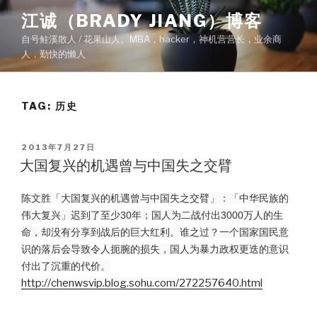
Skip
江诚（BRADY JIANG）博客
to
自号鲑溪散人 / 花果山人。MBA，hacker，神机营营长，业余商
content
人，勤快的懒人
TAG:
历史
POSTED
2013年7月27日
ON
大国复兴的机遇曾与中国失之交臂
陈文胜「大国复兴的机遇曾与中国失之交臂」：「中华民族的
伟大复兴」迟到了至少30年；国人为二战付出3000万人的生
命，却没有分享到战后的巨大红利。谁之过？一个国家国民意
识的落后会导致令人扼腕的损失，国人为暴力政权更迭的意识
付出了沉重的代价。
http://chenwsvip.blog.sohu.com/272257640.html