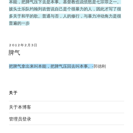
本能，把脾气压下去是本事。基督教也说愤怒是七宗罪之一。
披头士乐队约翰列农曾说自己是个很暴力的人，因此才写了很
多关于和平的歌。普通与否，人的修行，与暴力冲动角力是很
普遍的一步
POSTED
2012年2月3日
ON
脾气
把脾气拿出来叫本能，把脾气压回去叫本事。-
郭德刚
关于
关于本博客
管理员登录