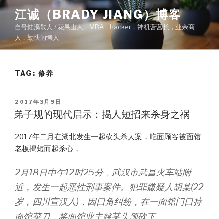
Skip
江诚（BRADY JIANG）博客
to
自号鲑溪散人 / 花果山人。MBA，hacker，神机营营长，业余商
content
人，勤快的懒人
TAG:
修养
POSTED
2017年3月9日
ON
弟子规的现代启示：揭人短招来杀身之祸
2017年二月在湖北发生一起
砍头杀人案
，吃面顾客被面馆
老板揭短而起杀心，
2月18日中午12时25分，武汉市武昌火车站附
近，发生一起恶性刑事案件。犯罪嫌疑人胡某(22
岁，四川宣汉人)，因口角纠纷，在一面馆门口持
面馆菜刀，将面馆业主姚某头颅砍下。