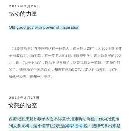
POSTED
2012年2月26日
ON
感动的力量
Old good guy with power of inspiration
【我爱讲故事】在中国有这样一位老人，蹬三轮近20年，为300个贫困孩
子捐出35万元助学款，有一年冬天他到天津耀华中学，递上饭盒里的500
元，说：“我干不动了，以后不能再捐了，这是我最后一笔钱。”老师们都
哭了。他感动了中国老百姓，却没有感动CCTV，老人叫白芳礼，93岁，
虽然已经去世但却一世英名。
POSTED
2012年2月17日
ON
愤怒的悟空
西游记五庄观孙猴子因忍不得童子用难听话骂他，作为报复推
到人参果树，这个情节让我想起
@郭德纲
说：把脾气拿出来是