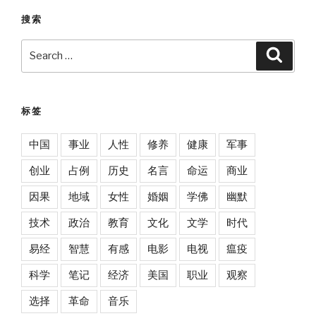
搜索
Search
Searc
for:
标签
中国
事业
人性
修养
健康
军事
创业
占例
历史
名言
命运
商业
因果
地域
女性
婚姻
学佛
幽默
技术
政治
教育
文化
文学
时代
易经
智慧
有感
电影
电视
瘟疫
科学
笔记
经济
美国
职业
观察
选择
革命
音乐