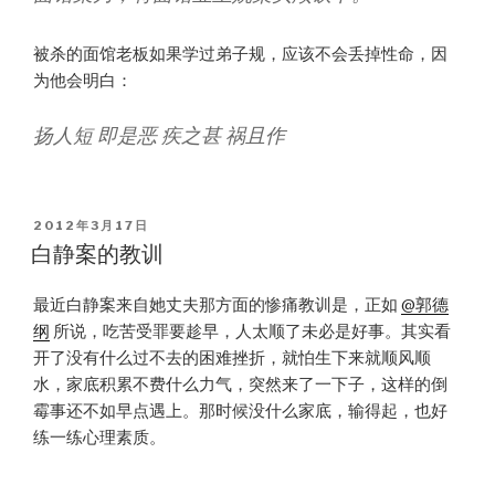
被杀的面馆老板如果学过弟子规，应该不会丢掉性命，因
为他会明白：
扬人短 即是恶 疾之甚 祸且作
POSTED
2012年3月17日
ON
白静案的教训
最近白静案来自她丈夫那方面的惨痛教训是，正如
@郭德
纲
所说，吃苦受罪要趁早，人太顺了未必是好事。其实看
开了没有什么过不去的困难挫折，就怕生下来就顺风顺
水，家底积累不费什么力气，突然来了一下子，这样的倒
霉事还不如早点遇上。那时候没什么家底，输得起，也好
练一练心理素质。